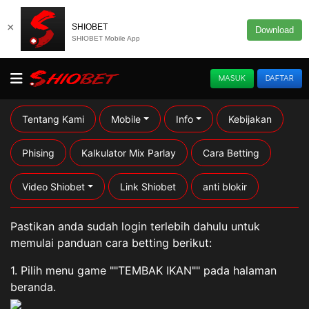
×
SHIOBET
Download
SHIOBET Mobile App
MASUK
DAFTAR
Tentang Kami
Mobile
Info
Kebijakan
Phising
Kalkulator Mix Parlay
Cara Betting
Video Shiobet
Link Shiobet
anti blokir
Pastikan anda sudah login terlebih dahulu untuk
memulai panduan cara betting berikut:
1. Pilih menu game ""TEMBAK IKAN"" pada halaman
beranda.