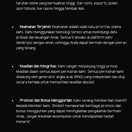
taruhan online yang berkualitas tinggi. Dari slots, esports, poker,
sportsbook, live casino hingga tembak ikan.
Keamanan Terjamin:
Keamanan adalah salah satu prioritas utama
kami. Kami menggunakan teknologi terkini untuk melindungi data
pribadi dan keuangan Anda. Semua transaksi di platform kami
dienkripsi dengan aman, sehingga Anda dapat bermain dengan pikiran
yang tenang.
Keadilan dan Integritas:
Kami sangat menjunjung tinggi prinsip
keadilan dalam semua aspek permainan kami. Semua permainan kami
didukung oleh generator angka acak (RNG) yang independen dan diuji
secara berkala untuk memastikan keadilan absolut.
Promosi dan Bonus Menggiurkan:
Kami senang memberikan insentif
kepada Member kami. Shiobet menawarkan berbagai promosi dan
bonus menggiurkan yang dapat meningkatkan pengalaman bermain
Anda. Jangan lewatkan kesempatan untuk mendapatkan hadiah
menarik!