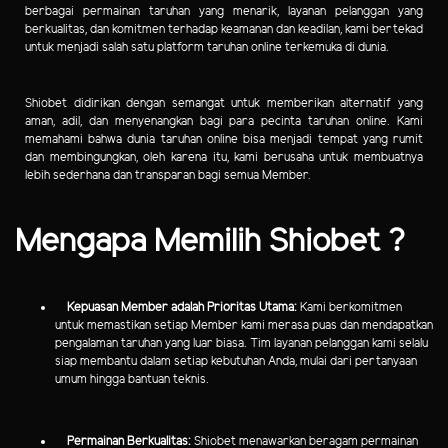
berbagai permainan taruhan yang menarik, layanan pelanggan yang
berkualitas, dan komitmen terhadap keamanan dan keadilan, kami bertekad
untuk menjadi salah satu platform taruhan online terkemuka di dunia.
Shiobet didirikan dengan semangat untuk memberikan alternatif yang
aman, adil, dan menyenangkan bagi para pecinta taruhan online. Kami
memahami bahwa dunia taruhan online bisa menjadi tempat yang rumit
dan membingungkan, oleh karena itu, kami berusaha untuk membuatnya
lebih sederhana dan transparan bagi semua Member.
Mengapa Memilih Shiobet ?
Kepuasan Member adalah Prioritas Utama:
Kami berkomitmen
untuk memastikan setiap Member kami merasa puas dan mendapatkan
pengalaman taruhan yang luar biasa. Tim layanan pelanggan kami selalu
siap membantu dalam setiap kebutuhan Anda, mulai dari pertanyaan
umum hingga bantuan teknis.
Permainan Berkualitas:
Shiobet menawarkan beragam permainan